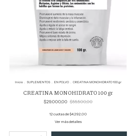
Inicio
.
SUPLEMENTOS
.
EN POLVO
.
CREATINA MONOHIDRATO 100 gr
CREATINA MONOHIDRATO 100 gr
$29.000,00
$55.500,00
12
cuotas de
$4.292,00
Ver más detalles