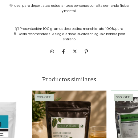
💡 Ideal para deportistas, estudiantes o personas con alta demanda física
y mental.
📦 Presentación: 100 gramos de creatina monohidrato 100% pura
💊 Dosis recomendada: 3 a 5g diarios disueltos en agua o bebida post
entreno
Productos similares
20
%
OFF
25
%
OFF