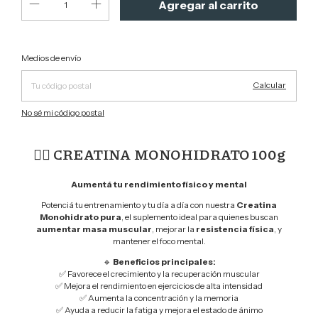
Cambiar CP
Entregas para el CP:
Medios de envío
Calcular
No sé mi código postal
🏋️‍♂️
CREATINA MONOHIDRATO 100g
Aumentá tu rendimiento físico y mental
Potenciá tu entrenamiento y tu día a día con nuestra
Creatina
Monohidrato pura
, el suplemento ideal para quienes buscan
aumentar masa muscular
, mejorar la
resistencia física
, y
mantener el foco mental.
🔹
Beneficios principales:
✅ Favorece el crecimiento y la recuperación muscular
✅ Mejora el rendimiento en ejercicios de alta intensidad
✅ Aumenta la concentración y la memoria
✅ Ayuda a reducir la fatiga y mejora el estado de ánimo